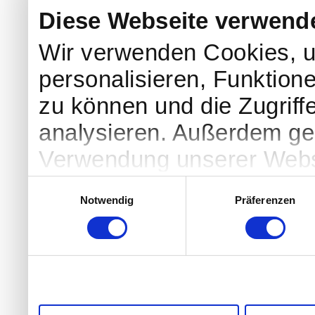
Diese Webseite verwend
Wir verwenden Cookies, u
personalisieren, Funktion
zu können und die Zugriff
analysieren. Außerdem geb
Verwendung unserer Websi
soziale Medien, Werbung 
Einwilligungsauswahl
Notwendig
Präferenzen
Partner führen diese Info
weiteren Daten zusammen, 
haben oder die sie im Ra
gesammelt haben.