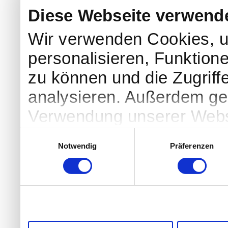
Diese Webseite verwend
Wir verwenden Cookies, u
personalisieren, Funktion
zu können und die Zugriff
analysieren. Außerdem geb
Verwendung unserer Websi
soziale Medien, Werbung 
Einwilligungsauswahl
Notwendig
Präferenzen
Partner führen diese Info
weiteren Daten zusammen, 
haben oder die sie im Ra
gesammelt haben.