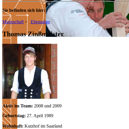
Sie befinden sich hier:
Mannschaft
>
.
Ehemalige
Thomas Zinßmeister
Aktiv im Team:
2008 und 2009
Geburtstag:
27. April 1989
Wohnhaft:
Kutzhof im Saarland