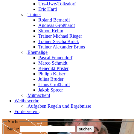
Urs-Uwe-Tolksdorf
Eric Hartl
.
Trainer
Roland Bernardi
Andreas Großhardt
Simon Rehm
Trainer Michael Rieger
Trainer Sascha Brück
Trainer Alexander Bruns
.
Ehemalige
Pascal Frauendorf
Marco Schmidt
Benedikt Pfister
Philipp Kaiser
Julius Bruder
Linus Großhardt
Jakob Spreer
.
Mitmachen!
Wettbewerbe
.
.
Aufgaben Regeln und Ergebnisse
Förderverein
.
Suche
Suche